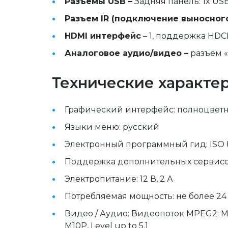
Разъемы USB –
 Задняя панель: 1x USB 
Разъем IR (подключение выносного
HDMI интерфейс
 – 1, поддержка HDCP 
Аналоговое аудио/видео –
 разъем 
Технические характер
Графический интерфейс: полноцветн
Языки меню: русский
Электронный программный гид: ISO 8
Поддержка дополнительных сервисов:
Электропитание: 12 В, 2 А
Потребляемая мощность: не более 24
Видео / Аудио: Видеопоток MPEG2: MP@L 
M10P, Level up to 5.1