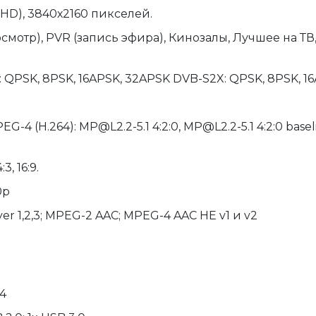
UHD), 3840х2160 пикселей.
осмотр), PVR (запись эфира), Кинозалы, Лучшее на ТВ,
: QPSK, 8PSK, 16APSK, 32APSK DVB-S2X: QPSK, 8PSK, 1
-4 (H.264): MP@L2.2-5.1 4:2:0, MP@L2.2-5.1 4:2:0 baselin
4:3, 16:9.
0p
yer 1,2,3; MPEG-2 AAC; MPEG-4 AAC HE v1 и v2
24