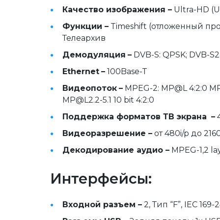
Качество изображения –
 Ultra-HD (
Функции –
 Timeshift (отложенный пр
Телеархив
Демодуляция
–
 DVB-S: QPSK; DVB-S2
Ethernet
–
 100Base-T
Видеопоток
–
 MPEG-2: MP@L 4:2:0 MPEG
MP@L2.2-5.1 10 bit 4:2:0
Поддержка форматов ТВ экрана
 –
 
Видеоразрешение –
 от 480i/p до 216
Декодирование аудио –
 MPEG-1,2 la
Интерфейсы:
Входной разъем –
 2, Тип “F”, IEC 169-