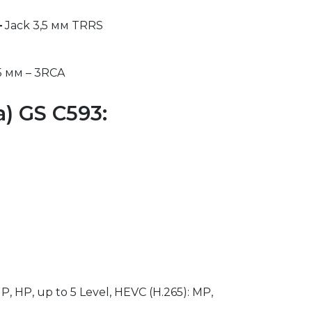
–
 Jack 3,5 мм TRRS
5 мм – 3RCA
) GS C593:
 HP, up to 5 Level, HEVC (H.265): MP, 