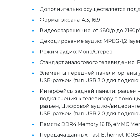
Дополнительно осуществляется подд
Формат экрана: 4:3, 16:9
Видеоразрешение: от 480i/p до 2160p
Декодирование аудио: MPEG-1,2 layer 1
Режим аудио: Моно/Стерео
Стандарт аналогового телевидения: P
Элементы передней панели: органы у
USB-разъем (тип USB 3.0 для подклю
Интерфейсы задней панели: разъем «1
подключения к телевизору с помощью
разъем, Цифровой аудио-/видеоинтер
USB-разъем (тип USB 2.0 для подкл
Память: DDR4 Memory 16 Гб, eMMC Mem
Передача данных: Fast Ethernet 100BASE