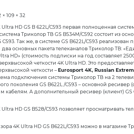
× 109 × 32
 Ultra HD GS B 622L/C593 первая полноценная систе
истема Триколор ТВ GS B534М/C592 состоит из основ
C593. Так же, в системе GS B622L/C593 реализован пр
два основных пакета телеканалов Триколор ТВ: «Ед
ltra HD» (стоимость подписки на год составляет 2500 
рхвысокой четкости 4K Ultra HD. Это предоставляет д
ерхвысокой четкости – 
Eurosport 4K, Russian Extreme
Схема подключения системы Триколор ТВ на 2 телеви
вого поколения GS B622L /C593 – основной ресивер (
 кабелям. А дополнительный ресивер (клиент) GS 
 Ultra HD GS B528/C593 позволяет просматривать тел
зора 4K Ultra HD GS B622L/C593 можно в магазине Т