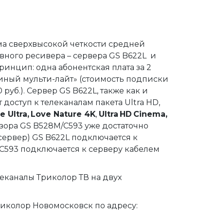
ма сверхвысокой четкости средней 
ного ресивера – сервера GS B622L  и 
инцип: одна абонентская плата за 2 
иный мульти-лайт» (стоимость подписки 
руб.). Сервер GS B622L, также как и 
оступ к телеканалам пакета Ultra HD, 
 Ultra,
Love Nature 4K
, 
Ultra
HD
Cinema, 
зора GS B528М/C593 уже достаточно 
сервер) GS B622L подключается к 
C593 подключается к серверу кабелем 
еканалы Триколор ТВ на двух 
риколор Новомосковск по адресу: 