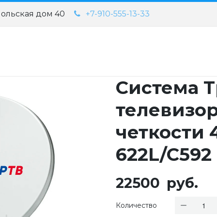
мольская дом 40
+7-910-555-13-33
Система Т
телевизо
четкости 4
622L/C592
22500
руб.
Количество