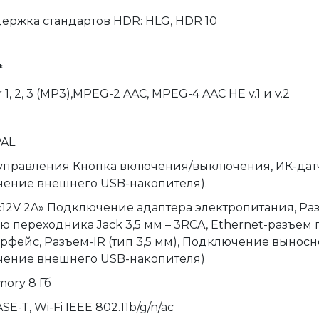
ержка стандартов HDR: HLG, HDR 10
*
, 2, 3 (MP3),MPEG-2 AAC, MPEG-4 AAC HE v.1 и v.2
AL.
правления Кнопка включения/выключения, ИК-датчи
чение внешнего USB-накопителя).
2V 2A» Подключение адаптера электропитания, Разъе
 переходника Jack 3,5 мм – 3RCA, Ethernet-разъем
фейс, Разъем-IR (тип 3,5 мм), Подключение выносно
ючение внешнего USB-накопителя)
ory 8 Гб
-T, Wi-Fi IEEE 802.11b/g/n/ac