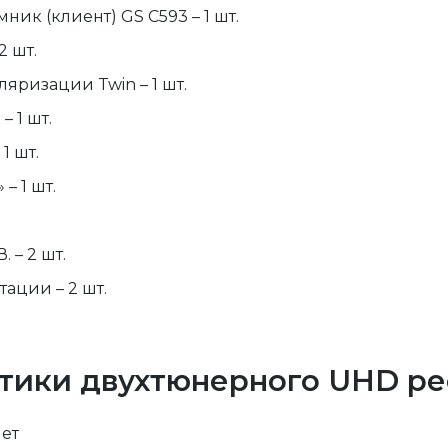
к (клиент) GS C593 – 1 шт.
2 шт.
яризации Twin – 1 шт.
– 1 шт.
1 шт.
– 1 шт.
 – 2 шт.
ации – 2 шт.
тики двухтюнерного UHD рес
нет