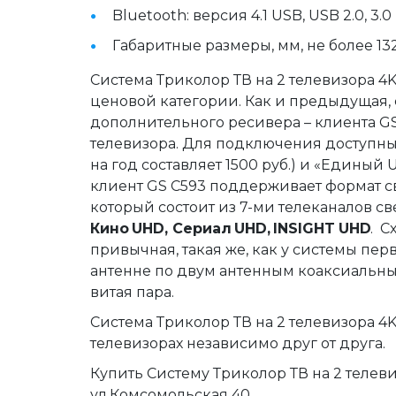
Bluetooth: версия 4.1 USB, USB 2.0, 3.0
Габаритные размеры, мм, не более 132 
Система Триколор ТВ на 2 телевизора 4K
ценовой категории. Как и предыдущая, с
дополнительного ресивера – клиента GS 
телевизора. Для подключения доступны 
на год составляет 1500 руб.) и «Единый U
клиент GS C593 поддерживает формат све
который состоит из 7-ми телеканалов св
Кино
UHD, Сериал
UHD,
INSIGHT
UHD
.  
привычная, такая же, как у системы пер
антенне по двум антенным коаксиальным
витая пара.
Система Триколор ТВ на 2 телевизора 4K
телевизорах независимо друг от друга.
Купить Систему Триколор ТВ на 2 телеви
ул.Комсомольская 40. 