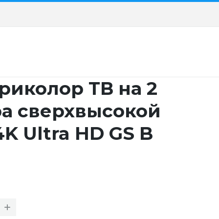
риколор ТВ на 2
ра сверхвысокой
K Ultra HD GS B